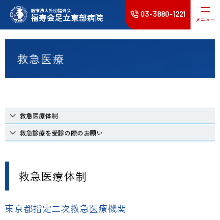
03-3880-1221
メニュー
受診される方へ
救急医療
入院･面会
診療科
救急医療体制
健診･人間ドック
救急診療を受診の際のお願い
病院案内
救急医療体制
採用情報
東京都指定二次救急医療機関