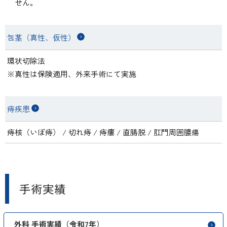
せん。
包茎（真性、仮性）
環状切除法
真性は保険適用、外来手術にて実施
痔疾患
痔核（いぼ痔） / 切れ痔 / 痔瘻 / 直腸脱 / 肛門周囲膿瘍
手術実績
外科 手術実績（令和7年）