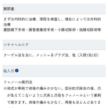
腸閉塞
まずは内科的に治療、原因を検査し、場合によっては外科的
治療
腹腔鏡下手術・腸管癒着症手術・小腸切除術・結腸切除術等
ソケイヘルニア
クーゲル法を主に、メッシュ＆プラグ法、他（入院1泊2日）
陥入爪
フェノール焼灼法
術式が単純で術後の痛みが少ない。部分的爪除去の後、爪
が生えてこないように爪床と爪母をフェノールという薬剤
で焼きます。術後の痛みも少なく、再発もほとんどありま