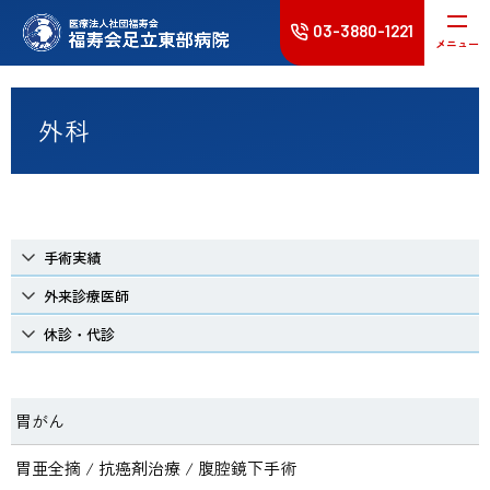
03-3880-1221
メニュー
受診される方へ
外科
入院･面会
診療科
手術実績
健診･人間ドック
外来診療医師
休診・代診
病院案内
採用情報
胃がん
胃亜全摘 / 抗癌剤治療 / 腹腔鏡下手術