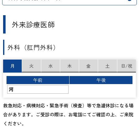
外来診療医師
外科（肛門外科）
月
火
水
木
金
土
日/祝
午前
午後
河
救急対応・病棟対応・緊急手術（検査）等で急遽休診になる場
合があります。ご受診の際は、お電話にてご確認の上、ご来院
ください。