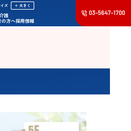
サイズ
＋ 大きく
03-5647-1700
･介護
者の方へ
採用情報
来
時間外診療のご案内
血液浄化透析室