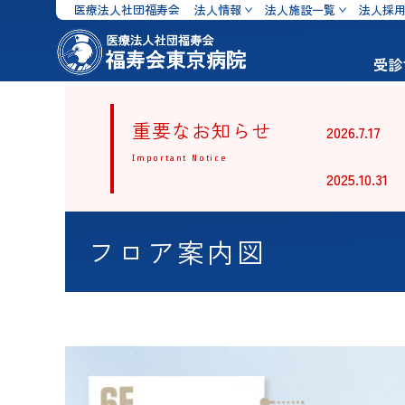
医療法人社団福寿会
法人情報
法人施設一覧
法人採
受診
重要なお知らせ
2026.7.17
Important Notice
2025.10.31
内科
泌尿器
消化器外科
脳神経
心臓血管外科
整形外
フロア案内図
脊椎外科
耳鼻科
眼科
口腔外
麻酔科
救急科