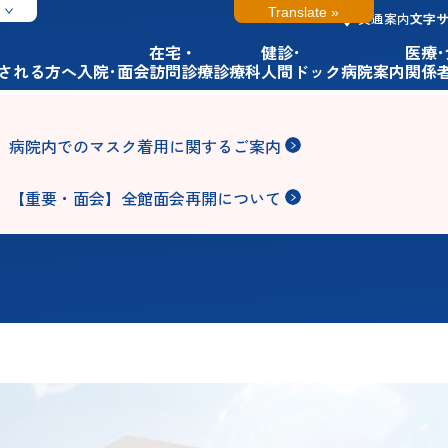
用
Translate »
交通案内
文字
在宅・
健診･
医療
される方へ
入院･面会
訪問診療
診療科
人間ドック
病院案内
関係
病院内でのマスク着用に関するご案内
【重要・面会】全館面会再開について
科
ジストニア・手の震え専門外
外科
口腔外科
科
科